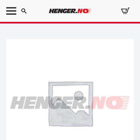
Search
for: