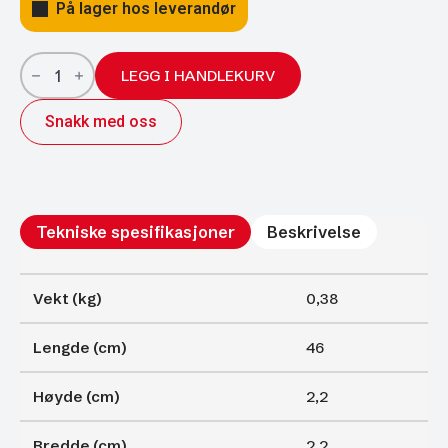
På lager hos leverandør
Gassfjærer
Arctic
LEGG I HANDLEKURV
22/10;
460/200
Snakk med oss
900N
antall
Tekniske spesifikasjoner
Beskrivelse
Vekt (kg)
0,38
Lengde (cm)
46
Høyde (cm)
2,2
Bredde (cm)
2,2