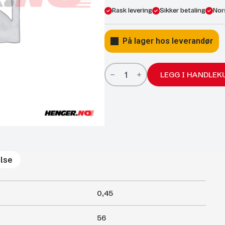
Rask levering
Sikker betaling
Nor
På lager hos leverandør
Gassfjærer
Arctic
LEGG I HANDLEK
22/10;
560/250
1100N
antall
lse
0,45
56