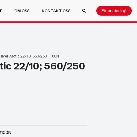
Finansiering
E
OM OSS
KONTAKT OSS
SEARCH FOR:
ærer Arctic 22/10; 560/250 1100N
tic 22/10; 560/250
 1100N