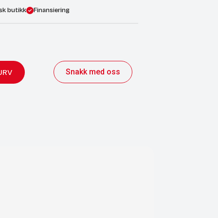
sk butikk
Finansiering
Snakk med oss
URV