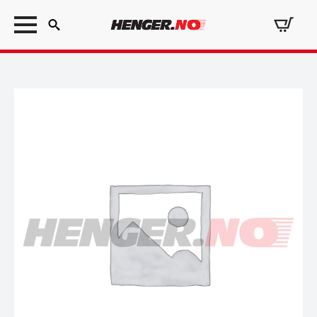
Search
for: