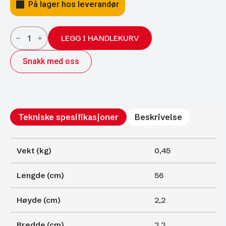
På lager hos leverandør
Gassfjærer
Arctic
LEGG I HANDLEKURV
22/10;
560/250
Snakk med oss
350N
antall
Tekniske spesifikasjoner
Beskrivelse
Vekt (kg)
0,45
Lengde (cm)
56
Høyde (cm)
2,2
Bredde (cm)
2,2