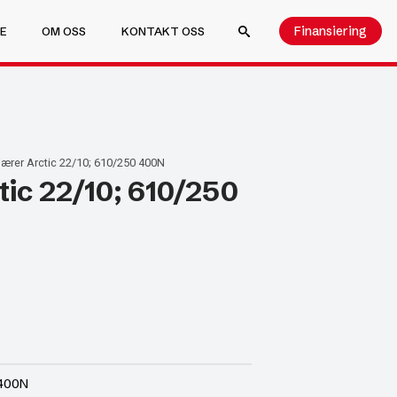
Finansiering
E
OM OSS
KONTAKT OSS
SEARCH FOR:
ærer Arctic 22/10; 610/250 400N
ic 22/10; 610/250
 400N