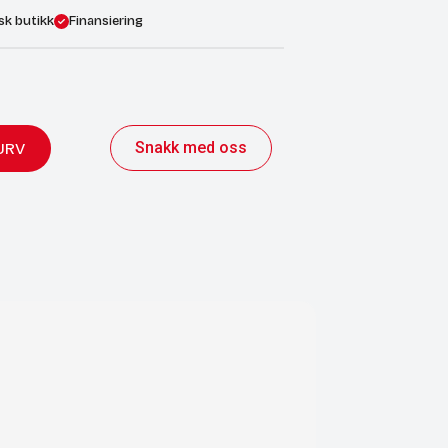
sk butikk
Finansiering
Snakk med oss
URV