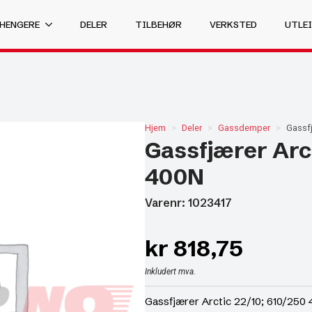
 HENGERE
DELER
TILBEHØR
VERKSTED
UTLEI
Hjem
Deler
Gassdemper
Gassfj
Gassfjærer Arct
400N
Varenr: 1023417
kr
818,75
Inkludert mva.
Gassfjærer Arctic 22/10; 610/250