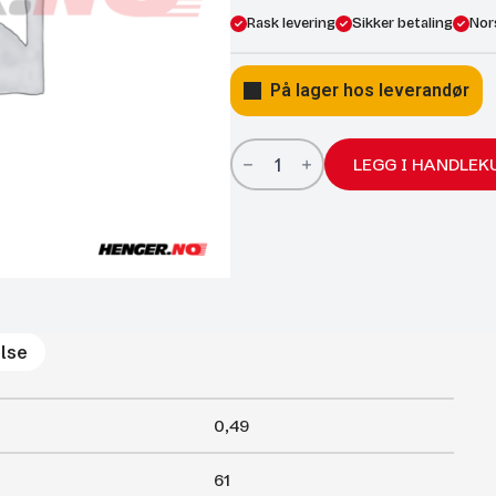
Rask levering
Sikker betaling
Nor
På lager hos leverandør
Gassfjærer
Arctic
LEGG I HANDLEK
22/10;
610/250
400N
antall
lse
0,49
61