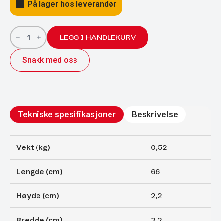
På lager hos leverandør
Gassfjærer
Arctic
LEGG I HANDLEKURV
22/10;
660/300
Snakk med oss
900N
antall
Tekniske spesifikasjoner
Beskrivelse
Vekt (kg)
0,52
Lengde (cm)
66
Høyde (cm)
2,2
Bredde (cm)
2,2