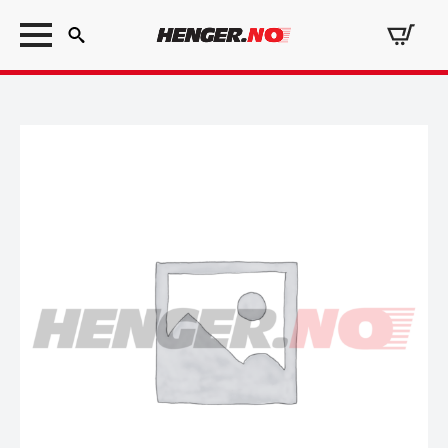
Search
for: