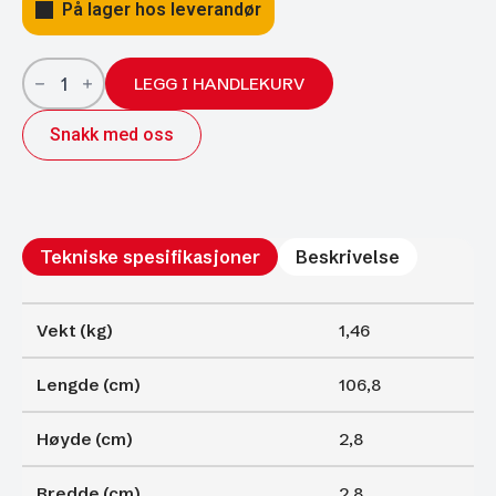
På lager hos leverandør
Gassfjærer
Arctic
LEGG I HANDLEKURV
27/14;
1068/500;
Snakk med oss
1600N
antall
Tekniske spesifikasjoner
Beskrivelse
Vekt (kg)
1,46
Lengde (cm)
106,8
Høyde (cm)
2,8
Bredde (cm)
2,8