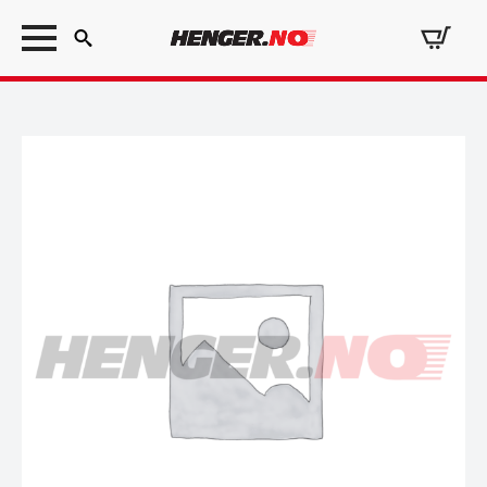
Search
for: