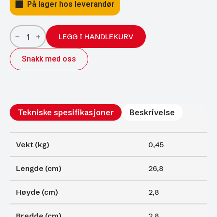
På lager hos leverandør
Gassfjærer
Arctic
LEGG I HANDLEKURV
27/14;
268/100
Snakk med oss
1800N
antall
Tekniske spesifikasjoner
Beskrivelse
Vekt (kg)
0,45
Lengde (cm)
26,8
Høyde (cm)
2,8
Bredde (cm)
2,8