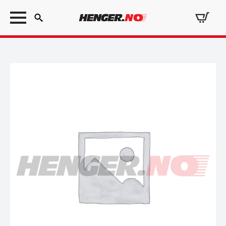
Search
for: