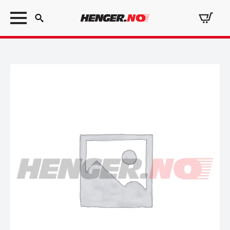
Search
for: