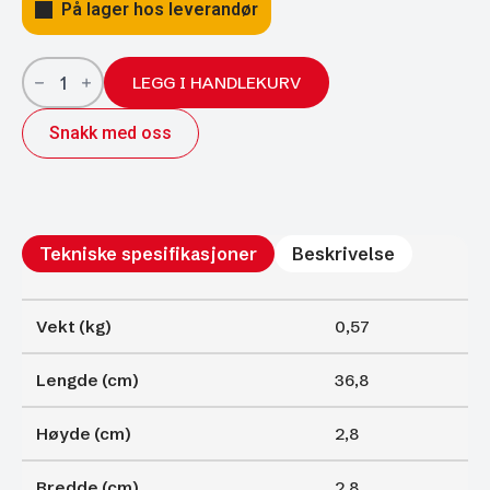
På lager hos leverandør
Gassfjærer
Arctic
LEGG I HANDLEKURV
27/14;
368/150
Snakk med oss
1400N
antall
Tekniske spesifikasjoner
Beskrivelse
Vekt (kg)
0,57
Lengde (cm)
36,8
Høyde (cm)
2,8
Bredde (cm)
2,8