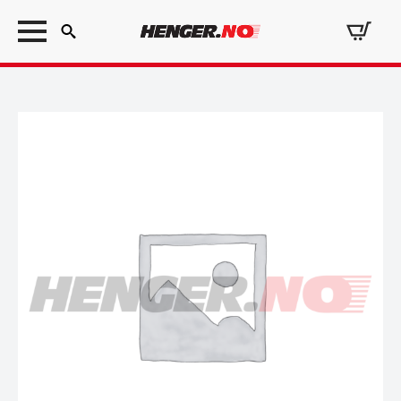
Search
for: