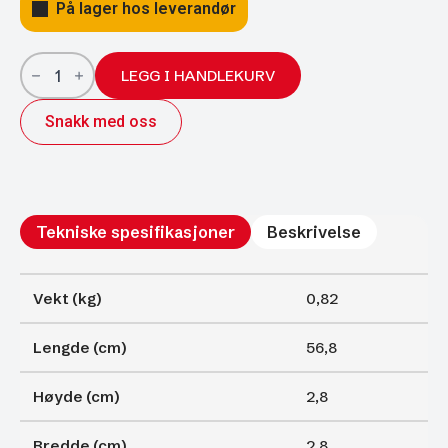
På lager hos leverandør
Gassfjærer
Arctic
LEGG I HANDLEKURV
27/14;
568/250
Snakk med oss
700N
antall
Tekniske spesifikasjoner
Beskrivelse
Vekt (kg)
0,82
Lengde (cm)
56,8
Høyde (cm)
2,8
Bredde (cm)
2,8