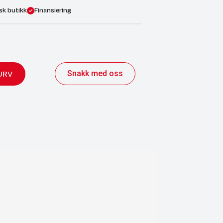
sk butikk
Finansiering
Snakk med oss
URV