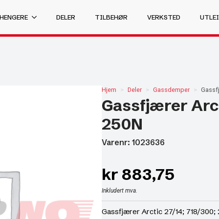
 HENGERE
DELER
TILBEHØR
VERKSTED
UTLEI
Hjem
Deler
Gassdemper
Gassfj
Gassfjærer Arct
250N
Varenr: 1023636
kr
883,75
Inkludert mva.
Gassfjærer Arctic 27/14; 718/300;