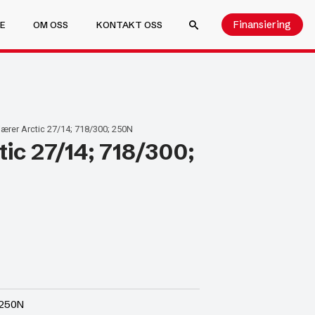
Finansiering
E
OM OSS
KONTAKT OSS
SEARCH FOR:
ærer Arctic 27/14; 718/300; 250N
ic 27/14; 718/300;
 250N