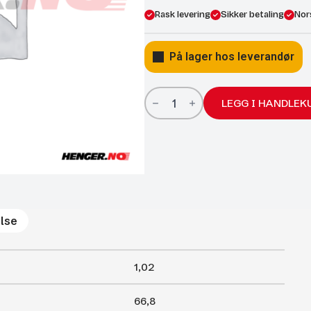
Rask levering
Sikker betaling
Nor
På lager hos leverandør
Gassfjærer
Arctic
LEGG I HANDLEK
27/14;
718/300;
250N
antall
lse
1,02
66,8