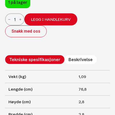
1 på lager
Gassfjærer
Arctic
LEGG I HANDLEKURV
27/14;
768/350;
Snakk med oss
2500N
antall
Tekniske spesifikasjoner
Beskrivelse
Vekt (kg)
1,09
Lengde (cm)
76,8
Høyde (cm)
2,8
Bredde (cm)
2,8