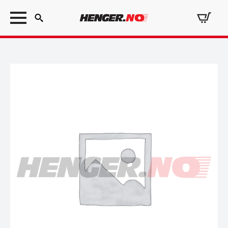
Search
for: