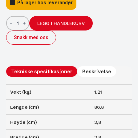
På lager hos leverandør
Gassfjærer
Arctic
LEGG I HANDLEKURV
27/14;
868/400;
Snakk med oss
1700N
antall
Tekniske spesifikasjoner
Beskrivelse
Vekt (kg)
1,21
Lengde (cm)
86,8
Høyde (cm)
2,8
Bredde (cm)
2,8