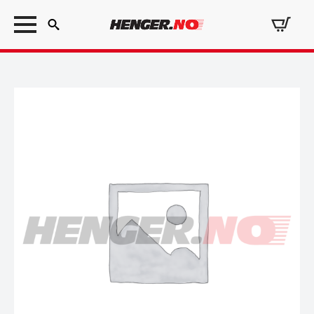
Search
for: