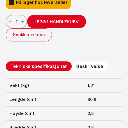
På lager hos leverandør
Gassfjærer
Arctic
LEGG I HANDLEKURV
27/14;
868/400;
Snakk med oss
500N
antall
Tekniske spesifikasjoner
Beskrivelse
Vekt (kg)
1,21
Lengde (cm)
86,8
Høyde (cm)
2,8
Bredde (cm)
2,8