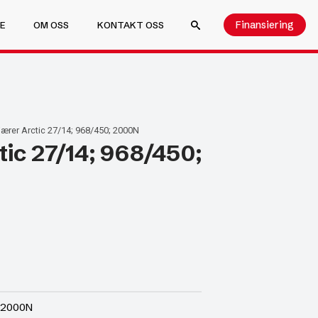
Finansiering
E
OM OSS
KONTAKT OSS
SEARCH FOR:
ærer Arctic 27/14; 968/450; 2000N
ic 27/14; 968/450;
; 2000N