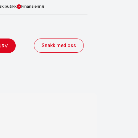
sk butikk
Finansiering
Snakk med oss
URV