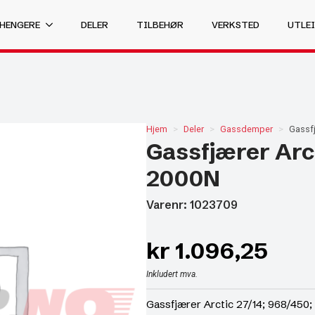
 HENGERE
DELER
TILBEHØR
VERKSTED
UTLEI
Hjem
Deler
Gassdemper
Gassfj
Gassfjærer Arct
2000N
Varenr: 1023709
kr
1.096,25
Inkludert mva.
Gassfjærer Arctic 27/14; 968/450