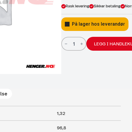
Rask levering
Sikker betaling
Nor
På lager hos leverandør
Gassfjærer
Arctic
LEGG I HANDLEK
27/14;
968/450;
2000N
antall
lse
1,32
96,8