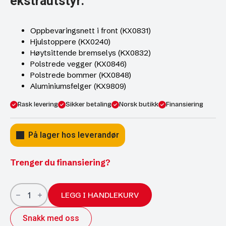
ekstrautstyr:
Oppbevaringsnett i front (KX0831)
Hjulstoppere (KX0240)
Høytsittende bremselys (KX0832)
Polstrede vegger (KX0846)
Polstrede bommer (KX0848)
Aluminiumsfelger (KX9809)
Rask levering
Sikker betaling
Norsk butikk
Finansiering
På lager hos leverandør
Trenger du finansiering?
Ifor
Williams
LEGG I HANDLEKURV
HBX506
SELECT
Snakk med oss
m.salkammer