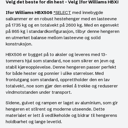
Velg det beste for din hest – Velg Ifor Williams HBX!
Ifor Williams HBX506
*SELECT
med innebygde
salkammer er en robust hestehenger med en lasteevne
på 1735 kg og en totalvekt på 2600 kg. Med en egenvekt
på 865 kg i standardkonfigurasjon, tilbyr denne hengeren
en utmerket balanse mellom lasteevne og solid
konstruksjon.
HBX506 er bygget på to aksler og leveres med 13-
tommers hjul som standard, noe som sikrer en jevn og
stabil kjøreopplevelse. Denne hengeren passer perfekt
for både hester og ponnier i ulike størrelser. Med
frontutgang som standard, opprettholder den en lav
totalvekt, noe som gjør den enkel å trekke og reduserer
vindmotstanden under transport.
Sidene, gulvet og rampen er laget av aluminium, som gir
hengeren et stilrent og moderne utseende. Dette
materialet er lett å vedlikeholde og bidrar til hengerens
holdbarhet og lange levetid.