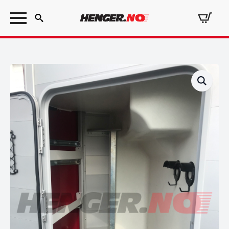
Search
for: