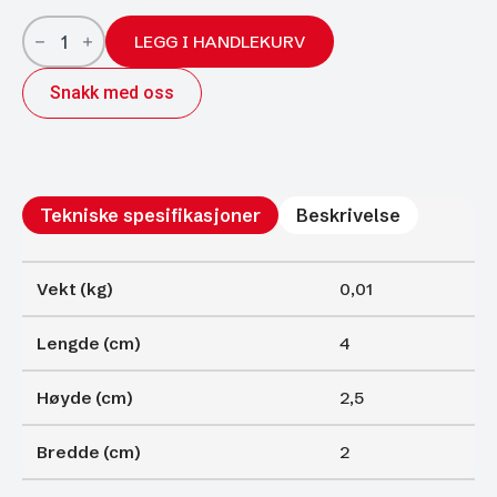
Låsepinne
for
LEGG I HANDLEKURV
6820103
antall
Snakk med oss
Tekniske spesifikasjoner
Beskrivelse
Vekt (kg)
0,01
Lengde (cm)
4
Høyde (cm)
2,5
Bredde (cm)
2