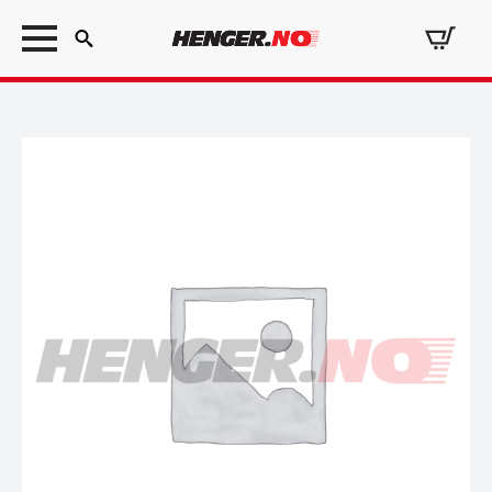
Search
for: